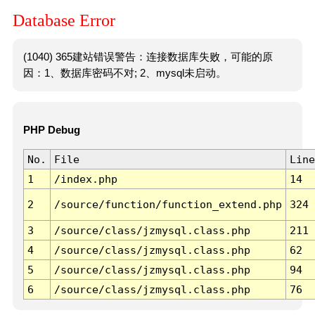
Database Error
(1040) 365建站错误警告：连接数据库失败，可能的原
因：1、数据库密码不对; 2、mysql未启动。
PHP Debug
No.
File
Line
1
/index.php
14
2
/source/function/function_extend.php
324
3
/source/class/jzmysql.class.php
211
4
/source/class/jzmysql.class.php
62
5
/source/class/jzmysql.class.php
94
6
/source/class/jzmysql.class.php
76