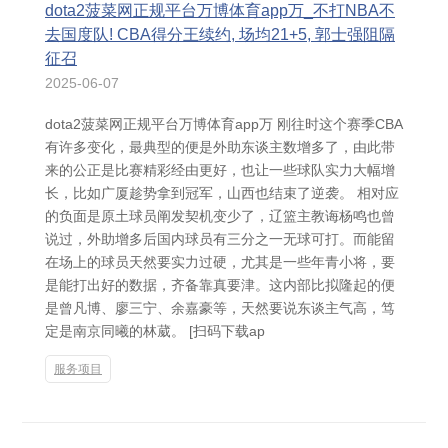
dota2菠菜网正规平台万博体育app万_不打NBA不
去国度队! CBA得分王续约, 场均21+5, 郭士强阻隔
征召
2025-06-07
dota2菠菜网正规平台万博体育app万 刚往时这个赛季CBA
有许多变化，最典型的便是外助东谈主数增多了，由此带
来的公正是比赛精彩经由更好，也让一些球队实力大幅增
长，比如广厦趁势拿到冠军，山西也结束了逆袭。 相对应
的负面是原土球员阐发契机变少了，辽篮主教诲杨鸣也曾
说过，外助增多后国内球员有三分之一无球可打。而能留
在场上的球员天然要实力过硬，尤其是一些年青小将，要
是能打出好的数据，齐备靠真要津。这内部比拟隆起的便
是曾凡博、廖三宁、余嘉豪等，天然要说东谈主气高，笃
定是南京同曦的林葳。 [扫码下载ap
服务项目