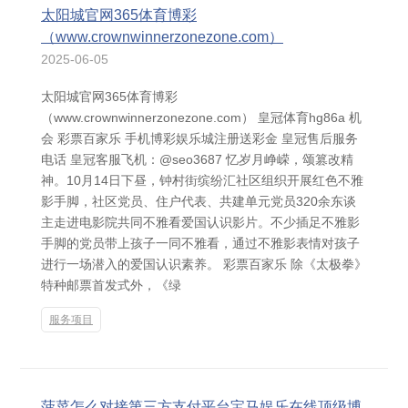
太阳城官网365体育博彩
（www.crownwinnerzonezone.com）
2025-06-05
太阳城官网365体育博彩
（www.crownwinnerzonezone.com） 皇冠体育hg86a 机
会 彩票百家乐 手机博彩娱乐城注册送彩金 皇冠售后服务
电话 皇冠客服飞机：@seo3687 忆岁月峥嵘，颂篡改精
神。10月14日下昼，钟村街缤纷汇社区组织开展红色不雅
影手脚，社区党员、住户代表、共建单元党员320余东谈
主走进电影院共同不雅看爱国认识影片。不少插足不雅影
手脚的党员带上孩子一同不雅看，通过不雅影表情对孩子
进行一场潜入的爱国认识素养。 彩票百家乐 除《太极拳》
特种邮票首发式外，《绿
服务项目
菠菜怎么对接第三方支付平台宝马娱乐在线顶级博