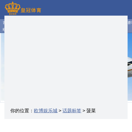
首页
新2体育
欧博注册平台
欧博平台注册
新2投注网
欧博电竞赛
欧博手机版下载
你的位置：
欧博娱乐城
>
话题标签
> 菠菜