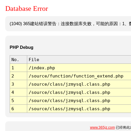
Database Error
(1040) 365建站错误警告：连接数据库失败，可能的原因：1、数
PHP Debug
No.
File
1
/index.php
2
/source/function/function_extend.php
3
/source/class/jzmysql.class.php
4
/source/class/jzmysql.class.php
5
/source/class/jzmysql.class.php
6
/source/class/jzmysql.class.php
www.365jz.com
已经将此