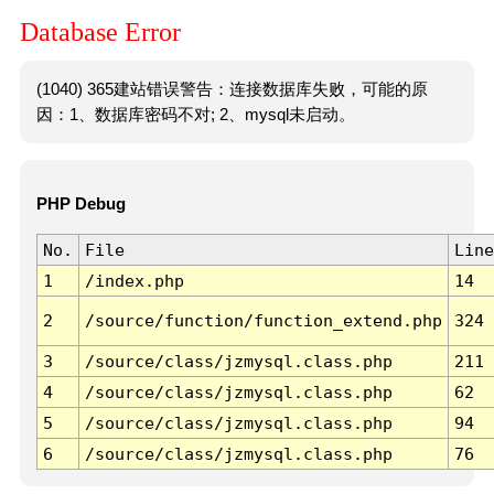
Database Error
(1040) 365建站错误警告：连接数据库失败，可能的原
因：1、数据库密码不对; 2、mysql未启动。
PHP Debug
No.
File
Line
1
/index.php
14
2
/source/function/function_extend.php
324
3
/source/class/jzmysql.class.php
211
4
/source/class/jzmysql.class.php
62
5
/source/class/jzmysql.class.php
94
6
/source/class/jzmysql.class.php
76