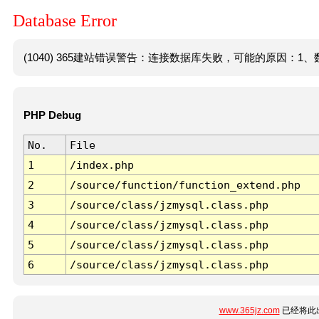
Database Error
(1040) 365建站错误警告：连接数据库失败，可能的原因：1、数
PHP Debug
No.
File
1
/index.php
2
/source/function/function_extend.php
3
/source/class/jzmysql.class.php
4
/source/class/jzmysql.class.php
5
/source/class/jzmysql.class.php
6
/source/class/jzmysql.class.php
www.365jz.com
已经将此