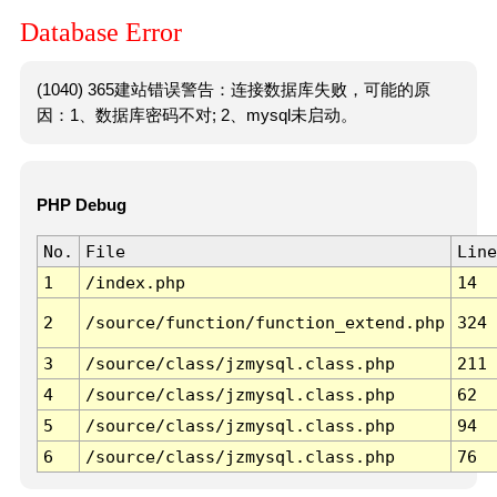
Database Error
(1040) 365建站错误警告：连接数据库失败，可能的原
因：1、数据库密码不对; 2、mysql未启动。
PHP Debug
No.
File
Line
1
/index.php
14
2
/source/function/function_extend.php
324
3
/source/class/jzmysql.class.php
211
4
/source/class/jzmysql.class.php
62
5
/source/class/jzmysql.class.php
94
6
/source/class/jzmysql.class.php
76