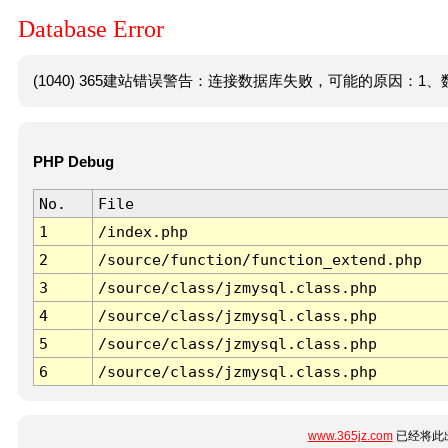
Database Error
(1040) 365建站错误警告：连接数据库失败，可能的原因：1、数
PHP Debug
No.
File
1
/index.php
2
/source/function/function_extend.php
3
/source/class/jzmysql.class.php
4
/source/class/jzmysql.class.php
5
/source/class/jzmysql.class.php
6
/source/class/jzmysql.class.php
www.365jz.com
已经将此