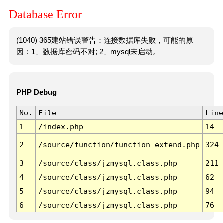
Database Error
(1040) 365建站错误警告：连接数据库失败，可能的原
因：1、数据库密码不对; 2、mysql未启动。
PHP Debug
No.
File
Line
1
/index.php
14
2
/source/function/function_extend.php
324
3
/source/class/jzmysql.class.php
211
4
/source/class/jzmysql.class.php
62
5
/source/class/jzmysql.class.php
94
6
/source/class/jzmysql.class.php
76