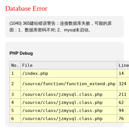
Database Error
(1040) 365建站错误警告：连接数据库失败，可能的原
因：1、数据库密码不对; 2、mysql未启动。
PHP Debug
No.
File
Line
1
/index.php
14
2
/source/function/function_extend.php
324
3
/source/class/jzmysql.class.php
211
4
/source/class/jzmysql.class.php
62
5
/source/class/jzmysql.class.php
94
6
/source/class/jzmysql.class.php
76