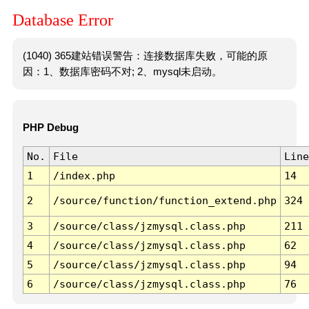
Database Error
(1040) 365建站错误警告：连接数据库失败，可能的原
因：1、数据库密码不对; 2、mysql未启动。
PHP Debug
No.
File
Line
1
/index.php
14
2
/source/function/function_extend.php
324
3
/source/class/jzmysql.class.php
211
4
/source/class/jzmysql.class.php
62
5
/source/class/jzmysql.class.php
94
6
/source/class/jzmysql.class.php
76