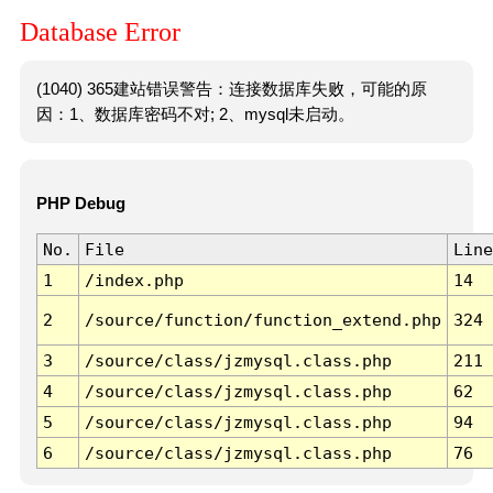
Database Error
(1040) 365建站错误警告：连接数据库失败，可能的原
因：1、数据库密码不对; 2、mysql未启动。
PHP Debug
No.
File
Line
1
/index.php
14
2
/source/function/function_extend.php
324
3
/source/class/jzmysql.class.php
211
4
/source/class/jzmysql.class.php
62
5
/source/class/jzmysql.class.php
94
6
/source/class/jzmysql.class.php
76