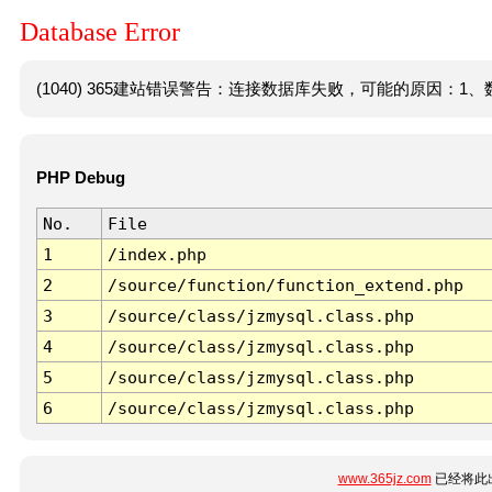
Database Error
(1040) 365建站错误警告：连接数据库失败，可能的原因：1、数
PHP Debug
No.
File
1
/index.php
2
/source/function/function_extend.php
3
/source/class/jzmysql.class.php
4
/source/class/jzmysql.class.php
5
/source/class/jzmysql.class.php
6
/source/class/jzmysql.class.php
www.365jz.com
已经将此