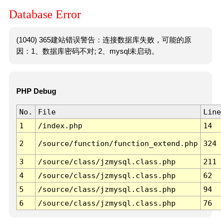
Database Error
(1040) 365建站错误警告：连接数据库失败，可能的原
因：1、数据库密码不对; 2、mysql未启动。
PHP Debug
No.
File
Line
1
/index.php
14
2
/source/function/function_extend.php
324
3
/source/class/jzmysql.class.php
211
4
/source/class/jzmysql.class.php
62
5
/source/class/jzmysql.class.php
94
6
/source/class/jzmysql.class.php
76