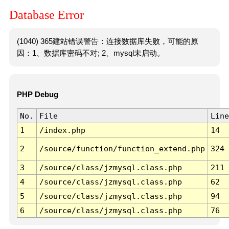
Database Error
(1040) 365建站错误警告：连接数据库失败，可能的原
因：1、数据库密码不对; 2、mysql未启动。
PHP Debug
No.
File
Line
1
/index.php
14
2
/source/function/function_extend.php
324
3
/source/class/jzmysql.class.php
211
4
/source/class/jzmysql.class.php
62
5
/source/class/jzmysql.class.php
94
6
/source/class/jzmysql.class.php
76