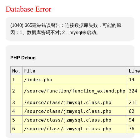
Database Error
(1040) 365建站错误警告：连接数据库失败，可能的原
因：1、数据库密码不对; 2、mysql未启动。
PHP Debug
No.
File
Line
1
/index.php
14
2
/source/function/function_extend.php
324
3
/source/class/jzmysql.class.php
211
4
/source/class/jzmysql.class.php
62
5
/source/class/jzmysql.class.php
94
6
/source/class/jzmysql.class.php
76