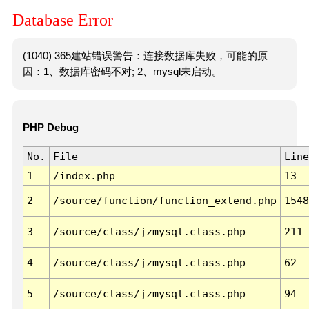
Database Error
(1040) 365建站错误警告：连接数据库失败，可能的原
因：1、数据库密码不对; 2、mysql未启动。
PHP Debug
No.
File
Line
1
/index.php
13
2
/source/function/function_extend.php
1548
3
/source/class/jzmysql.class.php
211
4
/source/class/jzmysql.class.php
62
5
/source/class/jzmysql.class.php
94