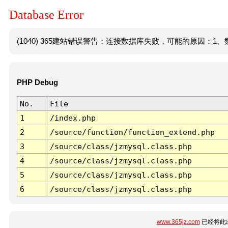
Database Error
(1040) 365建站错误警告：连接数据库失败，可能的原因：1、数
PHP Debug
No.
File
1
/index.php
2
/source/function/function_extend.php
3
/source/class/jzmysql.class.php
4
/source/class/jzmysql.class.php
5
/source/class/jzmysql.class.php
6
/source/class/jzmysql.class.php
www.365jz.com
已经将此