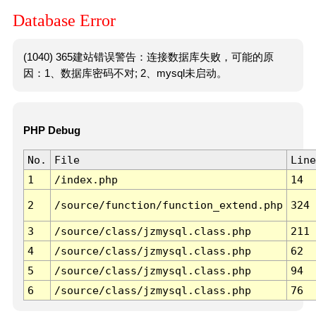
Database Error
(1040) 365建站错误警告：连接数据库失败，可能的原
因：1、数据库密码不对; 2、mysql未启动。
PHP Debug
No.
File
Line
1
/index.php
14
2
/source/function/function_extend.php
324
3
/source/class/jzmysql.class.php
211
4
/source/class/jzmysql.class.php
62
5
/source/class/jzmysql.class.php
94
6
/source/class/jzmysql.class.php
76