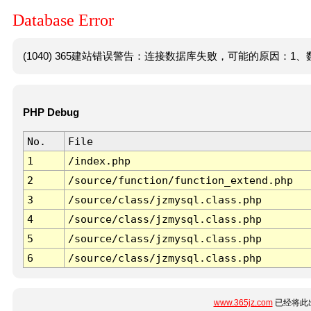
Database Error
(1040) 365建站错误警告：连接数据库失败，可能的原因：1、数
PHP Debug
No.
File
1
/index.php
2
/source/function/function_extend.php
3
/source/class/jzmysql.class.php
4
/source/class/jzmysql.class.php
5
/source/class/jzmysql.class.php
6
/source/class/jzmysql.class.php
www.365jz.com
已经将此