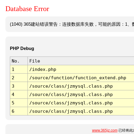
Database Error
(1040) 365建站错误警告：连接数据库失败，可能的原因：1、数
PHP Debug
No.
File
1
/index.php
2
/source/function/function_extend.php
3
/source/class/jzmysql.class.php
4
/source/class/jzmysql.class.php
5
/source/class/jzmysql.class.php
6
/source/class/jzmysql.class.php
www.365jz.com
已经将此