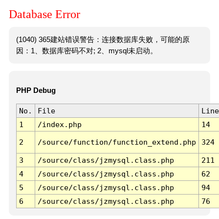
Database Error
(1040) 365建站错误警告：连接数据库失败，可能的原
因：1、数据库密码不对; 2、mysql未启动。
PHP Debug
No.
File
Line
1
/index.php
14
2
/source/function/function_extend.php
324
3
/source/class/jzmysql.class.php
211
4
/source/class/jzmysql.class.php
62
5
/source/class/jzmysql.class.php
94
6
/source/class/jzmysql.class.php
76