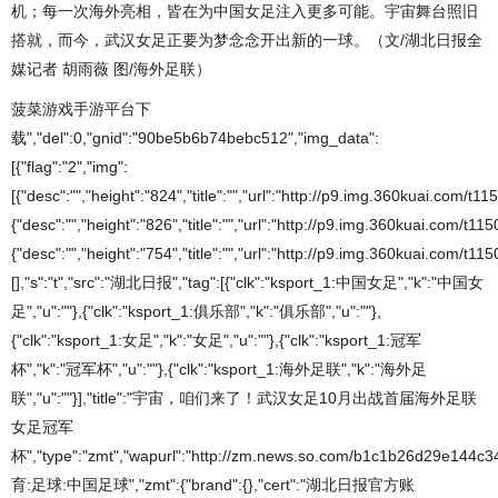
机；每一次海外亮相，皆在为中国女足注入更多可能。宇宙舞台照旧
搭就，而今，武汉女足正要为梦念念开出新的一球。（文/湖北日报全
媒记者 胡雨薇 图/海外足联）
菠菜游戏手游平台下
载","del":0,"gnid":"90be5b6b74bebc512","img_data":
[{"flag":"2","img":
[{"desc":"","height":"824","title":"","url":"http://p9.img.360kuai.com/
{"desc":"","height":"826","title":"","url":"http://p9.img.360kuai.com/
{"desc":"","height":"754","title":"","url":"http://p9.img.360kuai.co
[],"s":"t","src":"湖北日报","tag":[{"clk":"ksport_1:中国女足","k":"中国女
足","u":""},{"clk":"ksport_1:俱乐部","k":"俱乐部","u":""},
{"clk":"ksport_1:女足","k":"女足","u":""},{"clk":"ksport_1:冠军
杯","k":"冠军杯","u":""},{"clk":"ksport_1:海外足联","k":"海外足
联","u":""}],"title":"宇宙，咱们来了！武汉女足10月出战首届海外足联
女足冠军
杯","type":"zmt","wapurl":"http://zm.news.so.com/b1c1b26d29e144c
育:足球:中国足球","zmt":{"brand":{},"cert":"湖北日报官方账