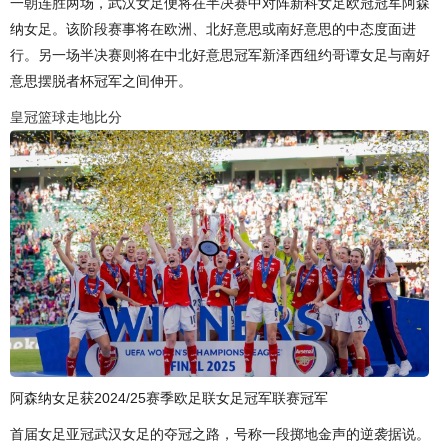
一朝连胜两场，武汉女足便将在半决赛中对阵新科女足欧冠冠军阿森
纳女足。该阶段赛事将在欧洲、北好意思或南好意思的中态度面进
行。另一场半决赛则将在中北好意思冠军新泽西纽约哥谭女足与南好
意思摆脱者杯冠军之间伸开。
皇冠篮球走地比分
阿森纳女足获2024/25赛季欧足联女足冠军联赛冠军
首届女足亚冠武汉女足的夺冠之路，号称一段掷地金声的逆袭据说。