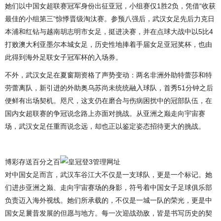
她们以中国女超联赛冠军身份出征亚冠，小组赛仅1胜2负，凭借“收获
最佳的小组第三”惊悸晋级淘汰赛。参预八强后，武汉女足先后力克日
本浦和红钻与越南胡志明市女足，挺进决赛，并在点球大战中以5比4
打败澳大利亚墨尔本城女足，历史性地捧着手届女足亚冠奖杯，也由
此得到海外足联女子冠军杯的入场券。
不外，武汉女足在夏窗期资格了声势变动：两名非洲外助特蕾莎和特
劳蕾离队，新引进的外助奥乌苏尚未统统融入球队，首秀51分钟之后
便鲜有出场契机。咫尺，这支仍在磨合与伤病困扰中的冠部队伍，在
国内女超联赛的争冠说念路上亦面对挑战。从亚洲之巅走向宇宙赛
场，武汉女足任重而说念远，却也正以鉴定姿态招待更大的挑战。
博彩存送百分之百
对中国女足而言，武汉车谷江大不仅是一支球队，更是一个标记。她
们进步亚洲之巅、走向宇宙赛场的身影，符号着中国女子足球俱乐部
负责迈入海外视线。她们所承载的，不仅是一城一队的荣光，更是中
国女足曩昔发展的但愿与地方。每一次迎战劲敌，皆是书写历史的契