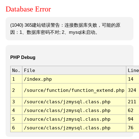
Database Error
(1040) 365建站错误警告：连接数据库失败，可能的原
因：1、数据库密码不对; 2、mysql未启动。
PHP Debug
No.
File
Line
1
/index.php
14
2
/source/function/function_extend.php
324
3
/source/class/jzmysql.class.php
211
4
/source/class/jzmysql.class.php
62
5
/source/class/jzmysql.class.php
94
6
/source/class/jzmysql.class.php
76