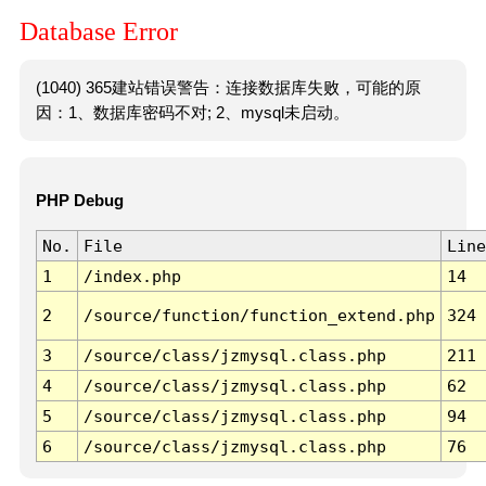
Database Error
(1040) 365建站错误警告：连接数据库失败，可能的原
因：1、数据库密码不对; 2、mysql未启动。
PHP Debug
No.
File
Line
1
/index.php
14
2
/source/function/function_extend.php
324
3
/source/class/jzmysql.class.php
211
4
/source/class/jzmysql.class.php
62
5
/source/class/jzmysql.class.php
94
6
/source/class/jzmysql.class.php
76