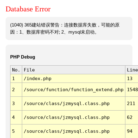
Database Error
(1040) 365建站错误警告：连接数据库失败，可能的原
因：1、数据库密码不对; 2、mysql未启动。
PHP Debug
No.
File
Line
1
/index.php
13
2
/source/function/function_extend.php
1548
3
/source/class/jzmysql.class.php
211
4
/source/class/jzmysql.class.php
62
5
/source/class/jzmysql.class.php
94