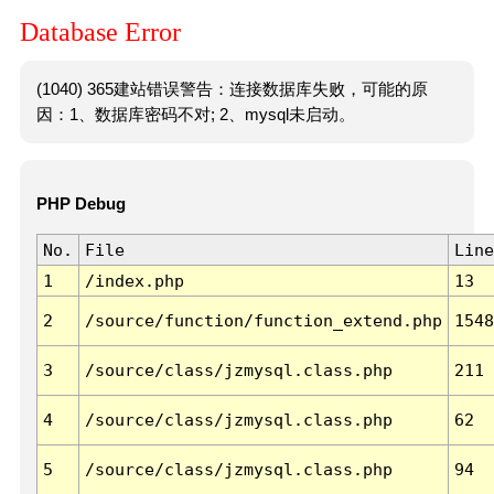
Database Error
(1040) 365建站错误警告：连接数据库失败，可能的原
因：1、数据库密码不对; 2、mysql未启动。
PHP Debug
No.
File
Line
1
/index.php
13
2
/source/function/function_extend.php
1548
3
/source/class/jzmysql.class.php
211
4
/source/class/jzmysql.class.php
62
5
/source/class/jzmysql.class.php
94