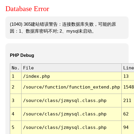
Database Error
(1040) 365建站错误警告：连接数据库失败，可能的原
因：1、数据库密码不对; 2、mysql未启动。
PHP Debug
No.
File
Line
1
/index.php
13
2
/source/function/function_extend.php
1548
3
/source/class/jzmysql.class.php
211
4
/source/class/jzmysql.class.php
62
5
/source/class/jzmysql.class.php
94