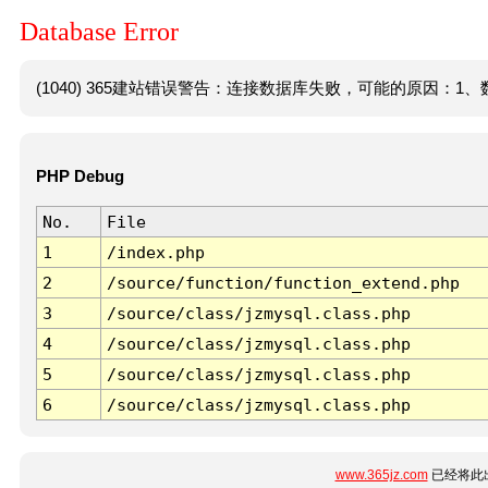
Database Error
(1040) 365建站错误警告：连接数据库失败，可能的原因：1、数
PHP Debug
No.
File
1
/index.php
2
/source/function/function_extend.php
3
/source/class/jzmysql.class.php
4
/source/class/jzmysql.class.php
5
/source/class/jzmysql.class.php
6
/source/class/jzmysql.class.php
www.365jz.com
已经将此