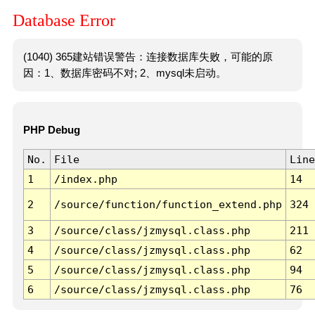
Database Error
(1040) 365建站错误警告：连接数据库失败，可能的原
因：1、数据库密码不对; 2、mysql未启动。
PHP Debug
No.
File
Line
1
/index.php
14
2
/source/function/function_extend.php
324
3
/source/class/jzmysql.class.php
211
4
/source/class/jzmysql.class.php
62
5
/source/class/jzmysql.class.php
94
6
/source/class/jzmysql.class.php
76