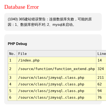
Database Error
(1040) 365建站错误警告：连接数据库失败，可能的原
因：1、数据库密码不对; 2、mysql未启动。
PHP Debug
No.
File
Line
1
/index.php
14
2
/source/function/function_extend.php
324
3
/source/class/jzmysql.class.php
211
4
/source/class/jzmysql.class.php
62
5
/source/class/jzmysql.class.php
94
6
/source/class/jzmysql.class.php
76