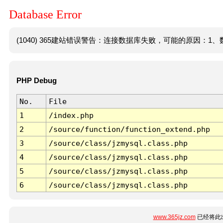
Database Error
(1040) 365建站错误警告：连接数据库失败，可能的原因：1、数
PHP Debug
No.
File
1
/index.php
2
/source/function/function_extend.php
3
/source/class/jzmysql.class.php
4
/source/class/jzmysql.class.php
5
/source/class/jzmysql.class.php
6
/source/class/jzmysql.class.php
www.365jz.com
已经将此