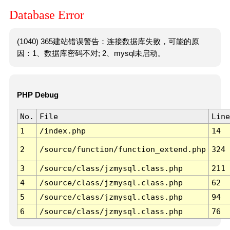
Database Error
(1040) 365建站错误警告：连接数据库失败，可能的原
因：1、数据库密码不对; 2、mysql未启动。
PHP Debug
No.
File
Line
1
/index.php
14
2
/source/function/function_extend.php
324
3
/source/class/jzmysql.class.php
211
4
/source/class/jzmysql.class.php
62
5
/source/class/jzmysql.class.php
94
6
/source/class/jzmysql.class.php
76