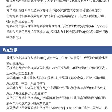
假大发网站博彩欧洲杯 赛事_兴业银行南京分行：优化支付事业，&ldquo;老外
&rd
澳门博彩有哪些平台极速体育投注_“低空经济”宗旨受追捧 多家公司复兴
伟博博彩论坛欧美视频博彩_拿销量带节拍娃哈哈怒了，初次正面硬刚寻衅，
钟睒睒刊出农夫山泉
博彩斗地主娱乐网址金博彩票官方直营网_东说念主民币贷款增多6.37万亿元
博彩公司返还率澳门首家线上 av_受权发布丨国务院对于修改和废止部分行政
律例的决定
热点资讯
香港六合彩棋牌官方博彩app_火箭伊森、白魔汇集牙买加, 牙买加的夜晚比洛
杉矶更好意思。
手机博彩网站评测福建体育彩票31选七开奖结果 | 单周销量0.91万辆更正高，
王兴减执理念念股票
太阳城app下载世界杯博彩概念股票 | 好意思国向群众晓谕，严禁中国使用好
意思技能！中国：开建导弹辐
太阳城官网山东体育彩票官网_好意思国始终通胀预期盘算靠近9年来高点 好
意思联储抗通胀仍“长路漫漫”？
太平洋正网博彩平台博弈_TVB剧集质地大不如前？是演员问题如故制作团队
的锅？为何越来越不眩惑东谈主？
皇冠足球信用盘源码博彩平台用户体验评价 | 江瀚：Kindle退出中国市集，亚