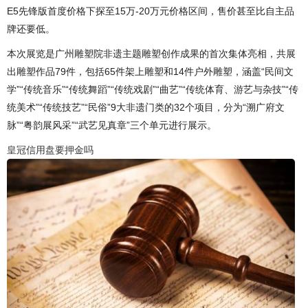
E5先锋版首度价格下探至15万-20万元价格区间，售价甚至比自主品
牌还要低。
本次展览是广州雕塑院非遗主题雕塑创作成果的首次集体亮相，共展
出雕塑作品79件，包括65件架上雕塑和14件户外雕塑，涵盖“民间文
学”“传统音乐”“传统舞蹈”“传统戏剧”“曲艺”“传统体育、游艺与杂技”“传
统美术”“传统技艺”“民俗”9大非遗门类的32个项目，分为“溯广府文
脉”“粤韵展风采”“武艺见真章”三个单元进行展示。
皇冠信用盘要押金吗