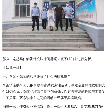
那么，这起案件触及什么法律问题呢？底下咱们来进行分析。
【法律分析】
一、李某和张某的活动违背了什么法律礼貌？
李某承诺以40万元的价钱与张某发素性活动，诚然定金和付款现实支
付19万余元，张某也罗致了刻下的价钱，以钞票交易的样式与李某发
生了关系。两东说念主之间的活动一经属于卖淫嫖娼。
消息一出，便引起业界惊叹，作为一款中大型SUV，别克ELECTRA