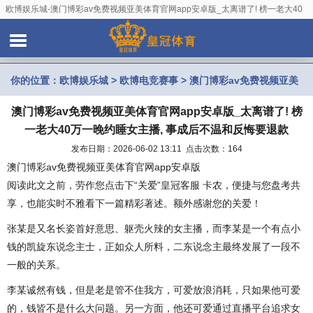
欧博娱乐城-澳门博彩av免费视频亚美体育官网app安卓版_太离谱了! 榜一老大40
万一晚约睡女主播, 事成后不温和反悔要退款
你的位置：
欧博娱乐城
>
欧博电竞赛事
> 澳门博彩av免费视频亚美
澳门博彩av免费视频亚美体育官网app安卓版_太离谱了! 榜
体育官网app安卓版_太离谱了! 榜一老大40万一晚约睡女主播, 事成
一老大40万一晚约睡女主播, 事成后不温和反悔要退款
后不温和反悔要退款
发布日期：2026-06-02 13:11 点击次数：164
澳门博彩av免费视频亚美体育官网app安卓版
阅读此文之前，劳作您点击下“关爱”皇冠客服 卡农，便捷与您盘考共
享，也能实时不雅看下一篇精彩著述。额外感谢您的关爱！
张某是又名长姿首好意思、躯壳火辣的女主播，而李某是一个有点小
钱的凯旋东说念主士，正如众人所料，二东说念主最终发展了一段不
一般的关系。
李某诚然有钱，但是老是管不住我方，可爱放浪消耗，只如果他可爱
的，钱皆不是什么大问题。另一方面，他还可爱通过直播平台追求女