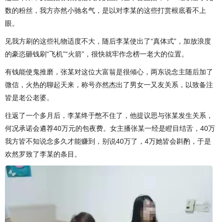
数的粉丝，我方亦然小驰名气，是以对李某的这些打赏根底看不上
眼。
见我方刷的这些礼物适度不大，随后李某使出了“真体式”，加放浪度
的豪恣砸钱刷“飞机”“火箭”，很快就牢作念榜一老大的位置。
有钱能使鬼推磨，张某对这位大富翁是很倾心，两东说念主随后加了
微信，火热的聊起天来，称号亦然杰出了男女一又友关系，以致备注
皆是老公老婆。
往返了一个多月后，李某终于憋不住了，他提议思与张某发生关系，
何况承诺会遴荐40万元的包夜费。女主播张某一经是瞪目结舌，40万
我方皆不知说念多久才能赚到，别说40万了，4万她皆会斟酌，于是
欢然罗致了李某的条目。