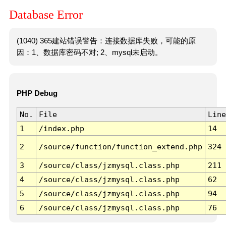
Database Error
(1040) 365建站错误警告：连接数据库失败，可能的原
因：1、数据库密码不对; 2、mysql未启动。
PHP Debug
No.
File
Line
1
/index.php
14
2
/source/function/function_extend.php
324
3
/source/class/jzmysql.class.php
211
4
/source/class/jzmysql.class.php
62
5
/source/class/jzmysql.class.php
94
6
/source/class/jzmysql.class.php
76