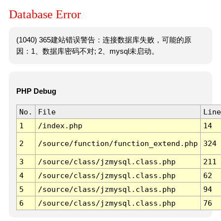
Database Error
(1040) 365建站错误警告：连接数据库失败，可能的原
因：1、数据库密码不对; 2、mysql未启动。
PHP Debug
No.
File
Line
1
/index.php
14
2
/source/function/function_extend.php
324
3
/source/class/jzmysql.class.php
211
4
/source/class/jzmysql.class.php
62
5
/source/class/jzmysql.class.php
94
6
/source/class/jzmysql.class.php
76