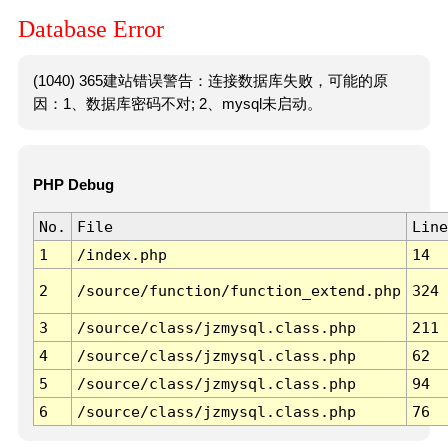
Database Error
(1040) 365建站错误警告：连接数据库失败，可能的原
因：1、数据库密码不对; 2、mysql未启动。
PHP Debug
No.
File
Line
1
/index.php
14
2
/source/function/function_extend.php
324
3
/source/class/jzmysql.class.php
211
4
/source/class/jzmysql.class.php
62
5
/source/class/jzmysql.class.php
94
6
/source/class/jzmysql.class.php
76