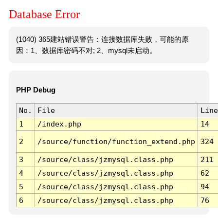
Database Error
(1040) 365建站错误警告：连接数据库失败，可能的原
因：1、数据库密码不对; 2、mysql未启动。
PHP Debug
No.
File
Line
1
/index.php
14
2
/source/function/function_extend.php
324
3
/source/class/jzmysql.class.php
211
4
/source/class/jzmysql.class.php
62
5
/source/class/jzmysql.class.php
94
6
/source/class/jzmysql.class.php
76