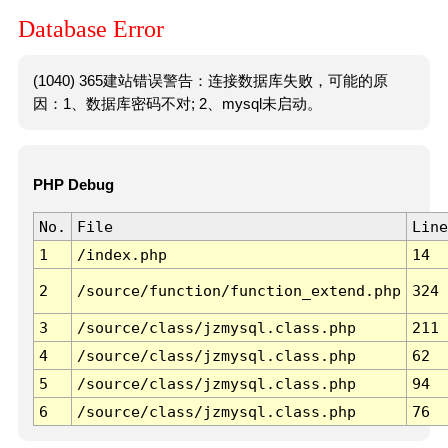
Database Error
(1040) 365建站错误警告：连接数据库失败，可能的原
因：1、数据库密码不对; 2、mysql未启动。
PHP Debug
No.
File
Line
1
/index.php
14
2
/source/function/function_extend.php
324
3
/source/class/jzmysql.class.php
211
4
/source/class/jzmysql.class.php
62
5
/source/class/jzmysql.class.php
94
6
/source/class/jzmysql.class.php
76