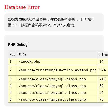
Database Error
(1040) 365建站错误警告：连接数据库失败，可能的原
因：1、数据库密码不对; 2、mysql未启动。
PHP Debug
No.
File
Line
1
/index.php
14
2
/source/function/function_extend.php
324
3
/source/class/jzmysql.class.php
211
4
/source/class/jzmysql.class.php
62
5
/source/class/jzmysql.class.php
94
6
/source/class/jzmysql.class.php
76