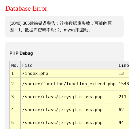
Database Error
(1040) 365建站错误警告：连接数据库失败，可能的原
因：1、数据库密码不对; 2、mysql未启动。
PHP Debug
No.
File
Line
1
/index.php
13
2
/source/function/function_extend.php
1548
3
/source/class/jzmysql.class.php
211
4
/source/class/jzmysql.class.php
62
5
/source/class/jzmysql.class.php
94