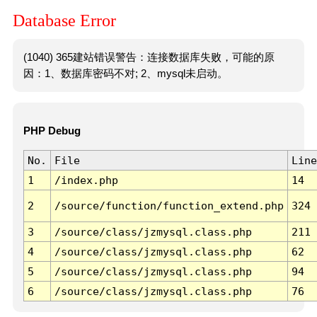
Database Error
(1040) 365建站错误警告：连接数据库失败，可能的原
因：1、数据库密码不对; 2、mysql未启动。
PHP Debug
No.
File
Line
1
/index.php
14
2
/source/function/function_extend.php
324
3
/source/class/jzmysql.class.php
211
4
/source/class/jzmysql.class.php
62
5
/source/class/jzmysql.class.php
94
6
/source/class/jzmysql.class.php
76