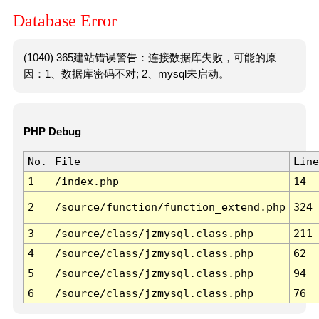
Database Error
(1040) 365建站错误警告：连接数据库失败，可能的原
因：1、数据库密码不对; 2、mysql未启动。
PHP Debug
No.
File
Line
1
/index.php
14
2
/source/function/function_extend.php
324
3
/source/class/jzmysql.class.php
211
4
/source/class/jzmysql.class.php
62
5
/source/class/jzmysql.class.php
94
6
/source/class/jzmysql.class.php
76