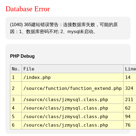
Database Error
(1040) 365建站错误警告：连接数据库失败，可能的原
因：1、数据库密码不对; 2、mysql未启动。
PHP Debug
No.
File
Line
1
/index.php
14
2
/source/function/function_extend.php
324
3
/source/class/jzmysql.class.php
211
4
/source/class/jzmysql.class.php
62
5
/source/class/jzmysql.class.php
94
6
/source/class/jzmysql.class.php
76