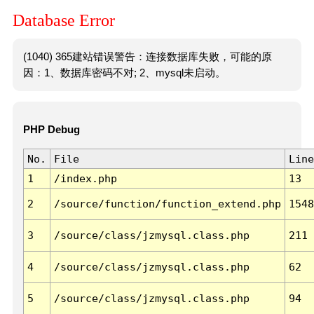
Database Error
(1040) 365建站错误警告：连接数据库失败，可能的原
因：1、数据库密码不对; 2、mysql未启动。
PHP Debug
No.
File
Line
1
/index.php
13
2
/source/function/function_extend.php
1548
3
/source/class/jzmysql.class.php
211
4
/source/class/jzmysql.class.php
62
5
/source/class/jzmysql.class.php
94