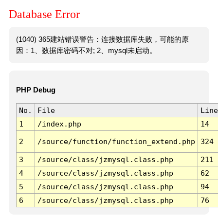
Database Error
(1040) 365建站错误警告：连接数据库失败，可能的原
因：1、数据库密码不对; 2、mysql未启动。
PHP Debug
No.
File
Line
1
/index.php
14
2
/source/function/function_extend.php
324
3
/source/class/jzmysql.class.php
211
4
/source/class/jzmysql.class.php
62
5
/source/class/jzmysql.class.php
94
6
/source/class/jzmysql.class.php
76