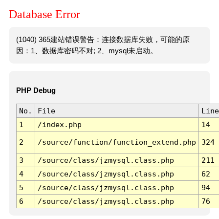
Database Error
(1040) 365建站错误警告：连接数据库失败，可能的原
因：1、数据库密码不对; 2、mysql未启动。
PHP Debug
No.
File
Line
1
/index.php
14
2
/source/function/function_extend.php
324
3
/source/class/jzmysql.class.php
211
4
/source/class/jzmysql.class.php
62
5
/source/class/jzmysql.class.php
94
6
/source/class/jzmysql.class.php
76