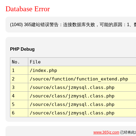
Database Error
(1040) 365建站错误警告：连接数据库失败，可能的原因：1、数
PHP Debug
No.
File
1
/index.php
2
/source/function/function_extend.php
3
/source/class/jzmysql.class.php
4
/source/class/jzmysql.class.php
5
/source/class/jzmysql.class.php
6
/source/class/jzmysql.class.php
www.365jz.com
已经将此