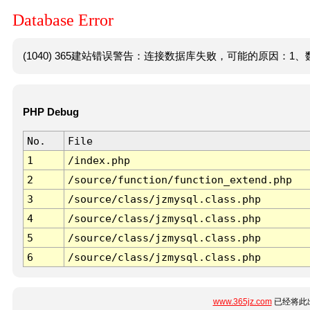
Database Error
(1040) 365建站错误警告：连接数据库失败，可能的原因：1、数
PHP Debug
No.
File
1
/index.php
2
/source/function/function_extend.php
3
/source/class/jzmysql.class.php
4
/source/class/jzmysql.class.php
5
/source/class/jzmysql.class.php
6
/source/class/jzmysql.class.php
www.365jz.com
已经将此