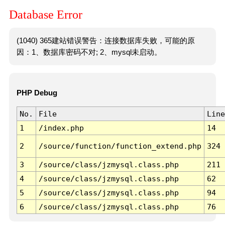
Database Error
(1040) 365建站错误警告：连接数据库失败，可能的原
因：1、数据库密码不对; 2、mysql未启动。
PHP Debug
No.
File
Line
1
/index.php
14
2
/source/function/function_extend.php
324
3
/source/class/jzmysql.class.php
211
4
/source/class/jzmysql.class.php
62
5
/source/class/jzmysql.class.php
94
6
/source/class/jzmysql.class.php
76