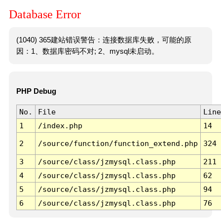
Database Error
(1040) 365建站错误警告：连接数据库失败，可能的原
因：1、数据库密码不对; 2、mysql未启动。
PHP Debug
No.
File
Line
1
/index.php
14
2
/source/function/function_extend.php
324
3
/source/class/jzmysql.class.php
211
4
/source/class/jzmysql.class.php
62
5
/source/class/jzmysql.class.php
94
6
/source/class/jzmysql.class.php
76